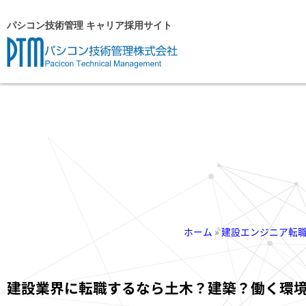
内
パシコン技術管理 キャリア採用サイト
容
を
ス
キ
ッ
プ
ホーム
»
建設エンジニア転
建設業界に転職するなら土木？建築？働く環