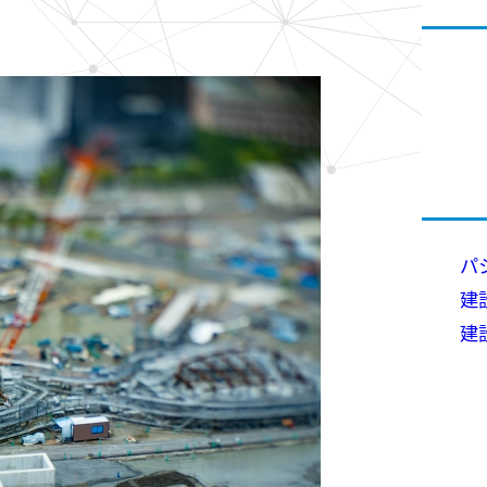
パ
建
建