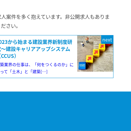
求人案件を多く抱えています。非公開求人もありま
ください。
next
2023から始まる建設業界新制度研
究～建設キャリアアップシステム
CCUS）
建築業界の仕事は、「何をつくるのか」に
って「土木」と「建築[…]