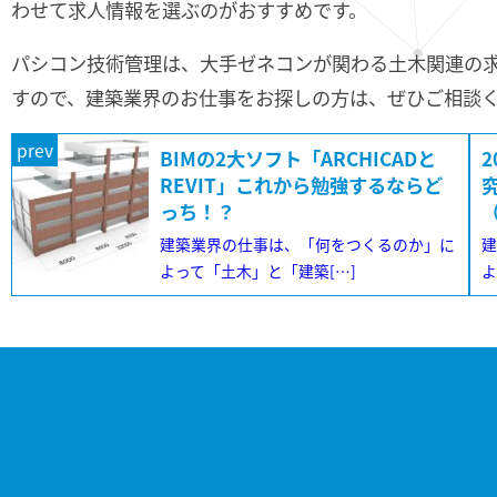
わせて求人情報を選ぶのがおすすめです。
パシコン技術管理は、大手ゼネコンが関わる土木関連の
すので、建築業界のお仕事をお探しの方は、ぜひご相談
prev
BIMの2大ソフト「ARCHICADと
REVIT」これから勉強するならど
っち！？
（
建築業界の仕事は、「何をつくるのか」に
よって「土木」と「建築[…]
よ