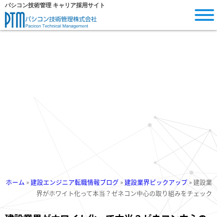
内
パシコン技術管理 キャリア採用サイト
容
を
ス
キ
ッ
プ
ホーム
»
建設エンジニア転職情報ブログ
»
建設業界ピックアップ
»
建設業
界がホワイト化って本当？ゼネコン中心の取り組みをチェック