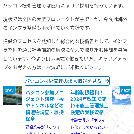
パシコン技術管理では随時キャリア採用を行っています。
現状では全国の大型プロジェクトが主ですが、今後は海外
のインフラ整備も手がけていく方針です。
建設のプロセスを熟知した総合的な技術者として、インフ
ラ整備を通じ社会課題の解決に全力で取り組む仲間を募集
しています。今より良い環境で働きたい方、キャリアアッ
プをお考えの方は、お気軽にご相談ください。
パシコン技術管理の求人情報を見る
prev
next
パシコン参加プロ
年齢制限緩和！
ジェクト研究③橋
2024年改正で変
やトンネルなどの
わる施工管理技士
構造物調査・維持
検定の受検資格
保全
建設業界が「ホワイ
建設業界が「ホワイ
ト化」しているとい
ト化」しているとい
う噂がありますが、