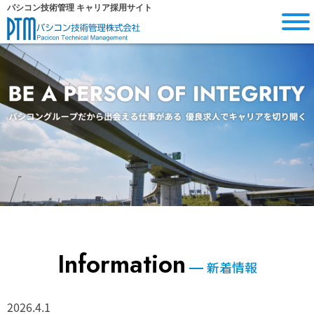
内
パシコン技術管理 キャリア採用サイト
容
を
ス
キ
ッ
プ
Information
新着情報
2026.4.1