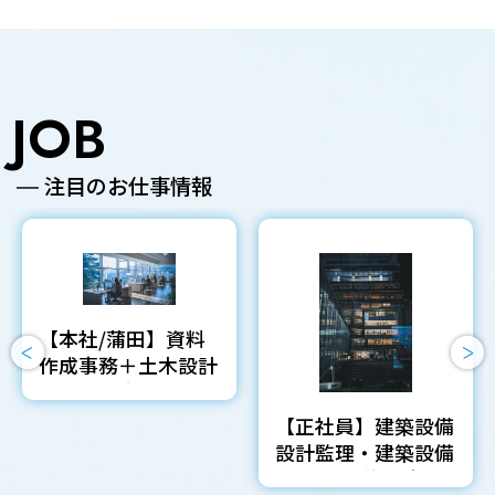
JOB
注目のお仕事情報
【本社/蒲田】資料
作成事務＋土木設計
補助（土木設計部門
の技術社員のアシス
【正社員】建築設備
タント職）
設計監理・建築設備
CM職（発注者支